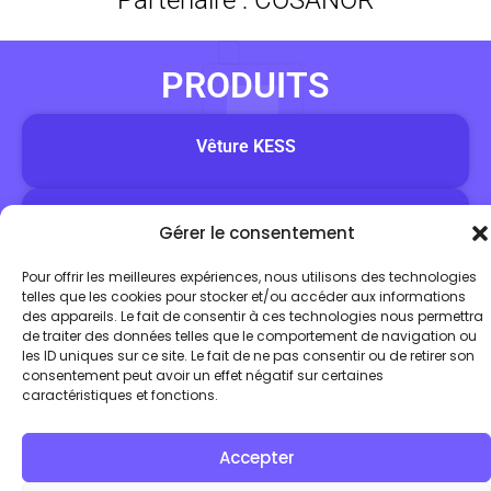
Partenaire : COSANOR
PRODUITS
Vêture KESS
Vetage CAREA EMBOITEMENT BSO
Gérer le consentement
Pour offrir les meilleures expériences, nous utilisons des technologies
Vetage CAREA Rainuré BSO
telles que les cookies pour stocker et/ou accéder aux informations
des appareils. Le fait de consentir à ces technologies nous permettra
de traiter des données telles que le comportement de navigation ou
les ID uniques sur ce site. Le fait de ne pas consentir ou de retirer son
Réalisation des détails d’Exécution
consentement peut avoir un effet négatif sur certaines
caractéristiques et fonctions.
Accepter
06 11 27 48 17
j.heurtebize@befaceb.fr